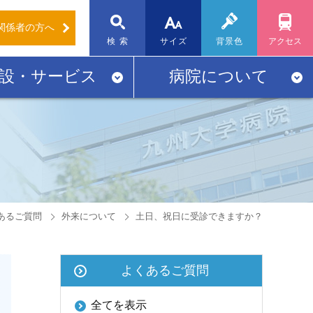
関係者
の方へ
標準
大
検 索
サイズ
背景色
アクセス
設・サービス
病院について
あるご質問
外来について
土日、祝日に受診できますか？
よくあるご質問
全てを表示