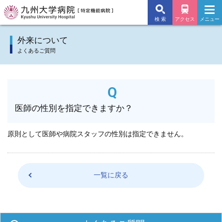
検 索
アクセス
メニュー
九州大学病院TOP
外来について
よくあるご質問
外来のご案内
入院のご案内
医師の性別を指定できますか？
診療科
施設・サービス
原則として医師や病院スタッフの性別は指定できません。
病院について
一覧に戻る
交通アクセス
よくあるご質問