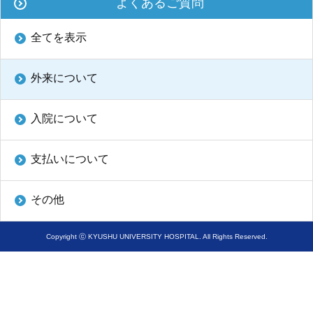
よくあるご質問
学内向け情報
全てを表示
ご意見
外来について
採用情報
本院の先進医療
入院について
内視鏡外科手術
支払いについて
最新の歯科治療
その他
関連リンク
Copyright ⓒ KYUSHU UNIVERSITY HOSPITAL. All Rights Reserved.
サイトマップ
サイトポリシー