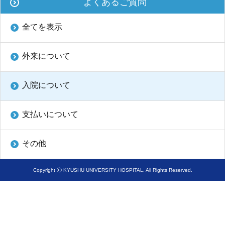
よくあるご質問
学内向け情報
全てを表示
ご意見
外来について
採用情報
本院の先進医療
入院について
内視鏡外科手術
支払いについて
最新の歯科治療
その他
関連リンク
Copyright ⓒ KYUSHU UNIVERSITY HOSPITAL. All Rights Reserved.
サイトマップ
サイトポリシー