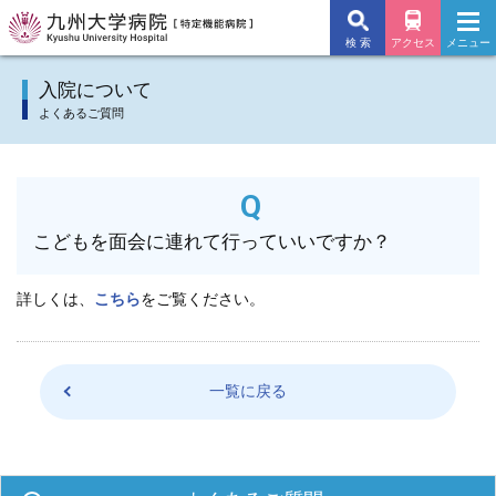
検 索
アクセス
メニュー
九州大学病院TOP
入院について
よくあるご質問
外来のご案内
入院のご案内
こどもを面会に連れて行っていいですか？
診療科
施設・サービス
詳しくは、
こちら
をご覧ください。
病院について
一覧に戻る
交通アクセス
よくあるご質問