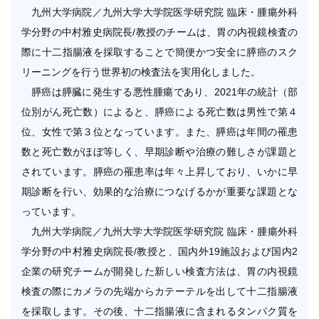
学内向け情報
九州大学病院／九州大学大学院医学研究院 臨床・腫瘍外科
学分野の中村雅史病院長/教授のチームは、胃の内視鏡検査の
ご意見
際に十二指腸液を採取することで簡便かつ安全に膵癌のスク
リーニングを行う世界初の検査法を実用化しました。
採用情報
膵癌は膵臓に発生する悪性腫瘍であり、2021年の統計（部
位別がん死亡数）によると、膵癌による死亡数は男性で第４
本院の先進医療
位、女性で第３位となっています。また、膵癌は年間の罹患
内視鏡外科手術
数と死亡数がほぼ等しく、早期診断や治療の難しさが課題と
されています。膵癌の罹患率は年々上昇しており、いかに早
最新の歯科治療
期診断を行い、効果的な治療につなげるかが重要な課題とな
っています。
関連リンク
九州大学病院／九州大学大学院医学研究院 臨床・腫瘍外科
学分野の中村雅史病院長/教授と、国内外19施設および国内2
サイトマップ
企業の研究チームが開発した新しい検査方法は、胃の内視鏡
サイトポリシー
検査の際にカメラの先端からカテーテルを出して十二指腸液
を採取します。その後、十二指腸液に含まれるタンパク質を