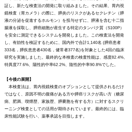
再 診／8：15～17：00
（自動再来受付機）
証し、新たな検査法の開発に取り組みました。その結果、胃内視
8：20～17：00
（窓口受付）
鏡検査（胃カメラ）の際に、膵炎のリスクがあるセクレチン（膵
休診日／土・日・祝日、年末年始
液の分泌を促進するホルモン）を投与せずに、膵液を含む十二指
※九州大学病院は敷地内全面禁煙です
腸液を採取し、膵癌細胞が産生する特定のタンパク質（S100P）
を安全に測定できるシステムを開発しました。この検査法を開発
病院案内図
し、有効性を検証するために、国内外で合計1,140名 (膵癌患者
333名，膵疾患患者430名，健常者377名)を対象とした4回の臨床
外来
研究を実施しました。最終的な本検査の検査性能は、感度82.4%、
特異度77.6%、陽性的中率62.2%、陰性的中率90.8%でした。
フロアマップ
駐車場
【今後の展開】
九州大学病院基金についてご寄付のお願い
本検査法は、胃内視鏡検査のオプションとして提供されるだけ
ではなく、原因不明の腹痛がある方や膵癌リスクが高い方（糖尿
病、肥満、喫煙歴、家族歴、膵嚢胞を有する方）に対するスクリ
ーニング検査としての活用が期待されています。最終的には、臨
床性能試験を行い、薬事承認を目指します。
公式YouTube
公式X
公式instagram