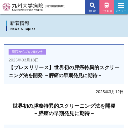
検 索
アクセス
メニュー
九州大学病院TOP
新着情報
News & Topics
外来のご案内
入院のご案内
病院からのお知らせ
2025年03月18日
診療科
【プレスリリース】世界初の膵癌特異的スクリー
ニング法を開発 －膵癌の早期発見に期待－
施設・サービス
病院について
2025年3月12日
交通アクセス
世界初の膵癌特異的スクリーニング法を開発
－膵癌の早期発見に期待－
よくあるご質問