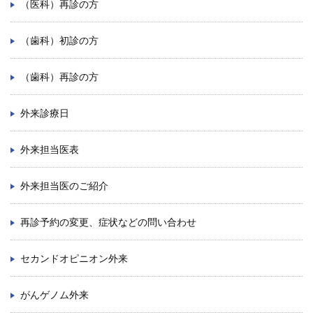
（医科）再診の方
学内向け情報
（歯科）初診の方
ご意見
（歯科）再診の方
採用情報
外来診療日
本院の先進医療
内視鏡外科手術
外来担当医表
最新の歯科治療
外来担当医のご紹介
関連リンク
再診予約の変更、症状などの問い合わせ
サイトマップ
セカンドオピニオン外来
サイトポリシー
がんゲノム外来