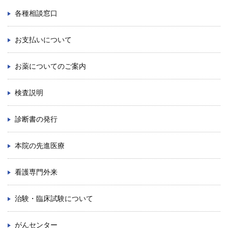
ENGLISH
各種相談窓口
中文
お支払いについて
お薬についてのご案内
検査説明
診断書の発行
〒812-8582 福岡市東区馬出3-1-1
本院の先進医療
TEL.092-641-1151
（代表）
看護専門外来
TEL.092-642-5163
（時間外受付）
治験・臨床試験について
外来診療受付時間
初 診／8：30～11：00
がんセンター