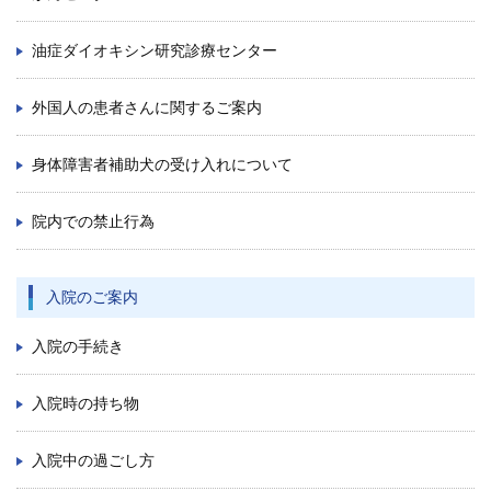
再 診／8：15～17：00
（自動再来受付機）
8：20～17：00
（窓口受付）
油症ダイオキシン研究診療センター
休診日／土・日・祝日、年末年始
※九州大学病院は敷地内全面禁煙です
外国人の患者さんに関するご案内
病院案内図
身体障害者補助犬の受け入れについて
外来
院内での禁止行為
フロアマップ
駐車場
入院のご案内
九州大学病院基金についてご寄付のお願い
入院の手続き
入院時の持ち物
入院中の過ごし方
公式YouTube
公式X
公式instagram