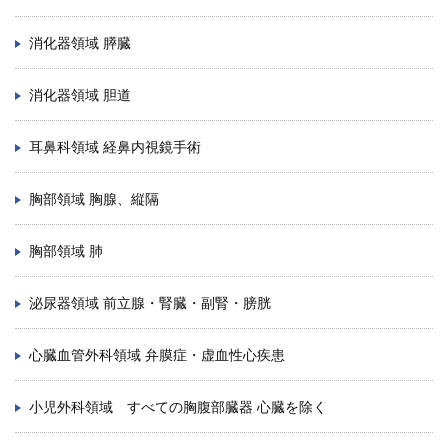
消化器領域 膵臓
消化器領域 胆道
耳鼻科領域 経鼻内視鏡手術
胸部領域 胸腺、縦隔
胸部領域 肺
泌尿器領域 前立腺・腎臓・副腎・膀胱
心臓血管外科領域 弁膜症・虚血性心疾患
小児外科領域 すべての胸腹部臓器 心臓を除く