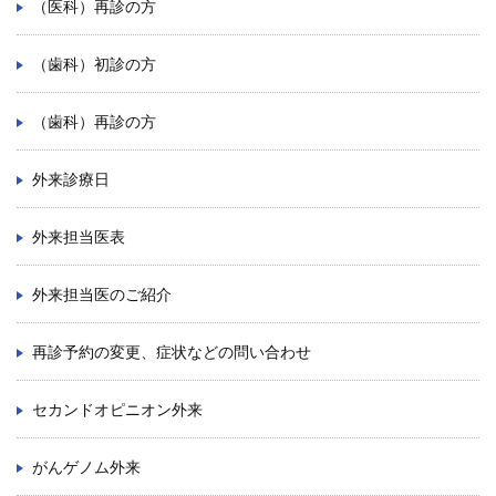
（医科）再診の方
学内向け情報
（歯科）初診の方
ご意見
（歯科）再診の方
採用情報
外来診療日
本院の先進医療
内視鏡外科手術
外来担当医表
最新の歯科治療
外来担当医のご紹介
関連リンク
再診予約の変更、症状などの問い合わせ
サイトマップ
セカンドオピニオン外来
サイトポリシー
がんゲノム外来