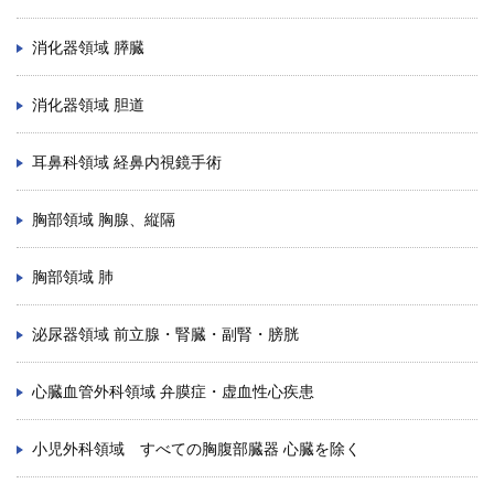
消化器領域 膵臓
消化器領域 胆道
耳鼻科領域 経鼻内視鏡手術
胸部領域 胸腺、縦隔
胸部領域 肺
泌尿器領域 前立腺・腎臓・副腎・膀胱
心臓血管外科領域 弁膜症・虚血性心疾患
小児外科領域 すべての胸腹部臓器 心臓を除く