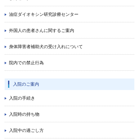
再 診／8：15～17：00
（自動再来受付機）
8：20～17：00
（窓口受付）
油症ダイオキシン研究診療センター
休診日／土・日・祝日、年末年始
※九州大学病院は敷地内全面禁煙です
外国人の患者さんに関するご案内
病院案内図
身体障害者補助犬の受け入れについて
外来
院内での禁止行為
フロアマップ
駐車場
入院のご案内
九州大学病院基金についてご寄付のお願い
入院の手続き
入院時の持ち物
入院中の過ごし方
公式YouTube
公式X
公式instagram