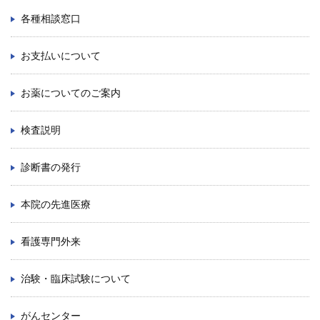
ENGLISH
各種相談窓口
中文
お支払いについて
お薬についてのご案内
検査説明
診断書の発行
〒812-8582 福岡市東区馬出3-1-1
本院の先進医療
TEL.092-641-1151
（代表）
看護専門外来
TEL.092-642-5163
（時間外受付）
治験・臨床試験について
外来診療受付時間
初 診／8：30～11：00
がんセンター