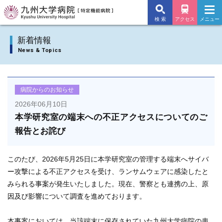
検 索
アクセス
メニュー
九州大学病院TOP
新着情報
News & Topics
外来のご案内
入院のご案内
病院からのお知らせ
2026年06月10日
診療科
本学研究室の端末への不正アクセスについてのご
報告とお詫び
施設・サービス
病院について
このたび、2026年5月25日に本学研究室の管理する端末へサイバ
ー攻撃による不正アクセスを受け、ランサムウェアに感染したと
交通アクセス
みられる事案が発生いたしました。現在、警察とも連携の上、原
因及び影響について調査を進めております。
よくあるご質問
本事案においては、当該端末に保存されていた九州大学病院の患