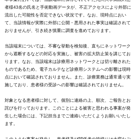
学内向け情報
者様43名の氏名と手術動画データが、不正アクセスにより外部に
流出した可能性を否定できない状況です。なお、現時点におい
ご意見
て、当該情報が実際に外部に公開・悪用された事実は確認されて
おりませんが、引き続き慎重に調査を進めております。
採用情報
当該端末については、不審な挙動を検知後、直ちにネットワーク
本院の先進医療
から遮断するなどの対応を実施し、被害の拡大防止策を講じてお
ります。なお、当該端末は診療用ネットワークとは切り離された
内視鏡外科手術
ものであるため、電子カルテなど診療用システムへの影響は現時
点において確認されておりません。また、診療業務は通常通り実
最新の歯科治療
施しており、患者様の受診への影響は確認されておりません。
関連リンク
対象となる患者様に対して、個別に連絡の上、順次、ご報告とお
詫びを行っております。このことによる被害と思われる事案が発
サイトマップ
生した場合には、下記担当までご連絡いただくようお願いいたし
ます。
サイトポリシー