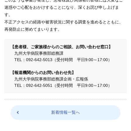
このような事案が発生し、患者様及び関係者の皆様には大変なご
ENGLISH
迷惑やご心配をおかけすることになり、深くお詫び申し上げま
す。
中文
不正アクセスの経路や被害状況に関する調査を進めるとともに、
再発防止に努めてまいります。
【患者様、ご家族様からのご相談、お問い合わせ窓口】
九州大学病院事務部総務課
TEL：092-642-5013（受付時間 平日9:00～17:00）
【報道機関からのお問い合わせ先】
九州大学病院事務部総務課企画・広報係
〒812-8582 福岡市東区馬出3-1-1
TEL：092-642-5051（受付時間 平日9:00～17:00）
TEL.092-641-1151
（代表）
TEL.092-642-5163
（時間外受付）
新着情報一覧へ
外来診療受付時間
初 診／8：30～11：00