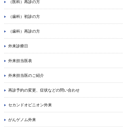
（医科）再診の方
学内向け情報
（歯科）初診の方
ご意見
（歯科）再診の方
採用情報
外来診療日
本院の先進医療
内視鏡外科手術
外来担当医表
最新の歯科治療
外来担当医のご紹介
関連リンク
再診予約の変更、症状などの問い合わせ
サイトマップ
セカンドオピニオン外来
サイトポリシー
がんゲノム外来