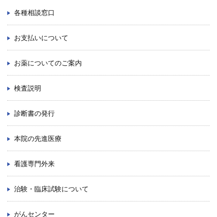
ENGLISH
各種相談窓口
中文
お支払いについて
お薬についてのご案内
検査説明
診断書の発行
〒812-8582 福岡市東区馬出3-1-1
本院の先進医療
TEL.092-641-1151
（代表）
看護専門外来
TEL.092-642-5163
（時間外受付）
治験・臨床試験について
外来診療受付時間
初 診／8：30～11：00
がんセンター