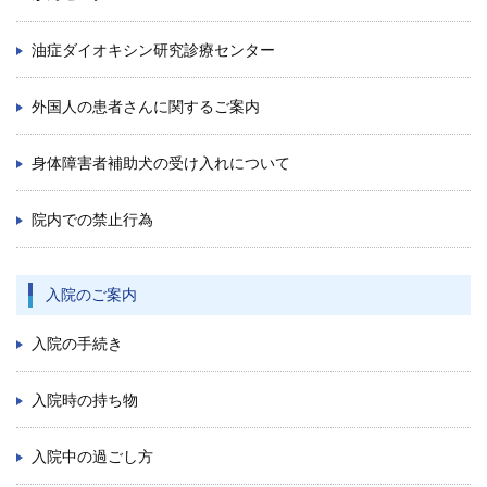
再 診／8：15～17：00
（自動再来受付機）
8：20～17：00
（窓口受付）
油症ダイオキシン研究診療センター
休診日／土・日・祝日、年末年始
※九州大学病院は敷地内全面禁煙です
外国人の患者さんに関するご案内
病院案内図
身体障害者補助犬の受け入れについて
外来
院内での禁止行為
フロアマップ
駐車場
入院のご案内
九州大学病院基金についてご寄付のお願い
入院の手続き
入院時の持ち物
入院中の過ごし方
公式YouTube
公式X
公式instagram