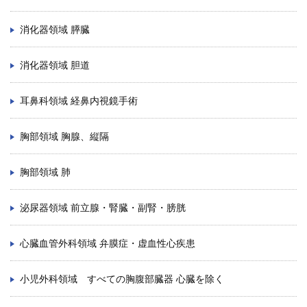
消化器領域 膵臓
消化器領域 胆道
耳鼻科領域 経鼻内視鏡手術
胸部領域 胸腺、縦隔
胸部領域 肺
泌尿器領域 前立腺・腎臓・副腎・膀胱
心臓血管外科領域 弁膜症・虚血性心疾患
小児外科領域 すべての胸腹部臓器 心臓を除く