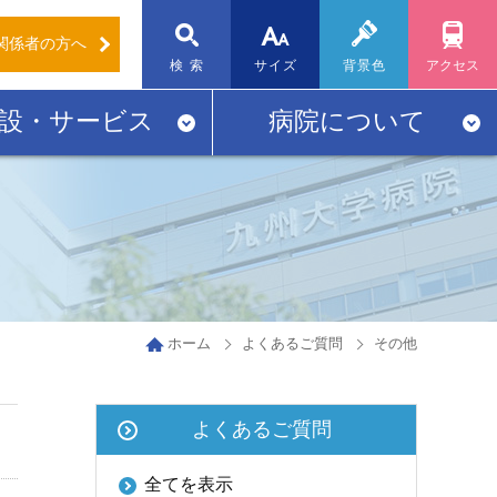
関係者
の方へ
標準
大
検 索
サイズ
背景色
アクセス
設・サービス
病院について
ホーム
よくあるご質問
その他
よくあるご質問
全てを表示