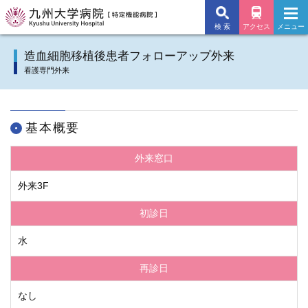
検 索
アクセス
メニュー
九州大学病院TOP
造血細胞移植後患者フォローアップ外来
看護専門外来
外来のご案内
入院のご案内
基本概要
診療科
外来窓口
施設・サービス
外来3F
初診日
病院について
水
交通アクセス
再診日
よくあるご質問
なし