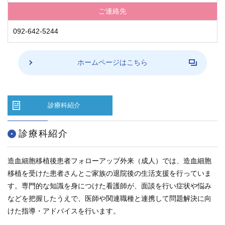
学内向け情報
ご連絡先
092-642-5244
ご意見
採用情報
ホームページはこちら
本院の先進医療
診療科紹介
内視鏡外科手術
最新の歯科治療
診療科紹介
関連リンク
造血細胞移植後患者フォローアップ外来（成人）では、造血細胞
移植を受けた患者さんとご家族の退院後の生活支援を行っていま
サイトマップ
す。専門的な知識を身につけた看護師が、面談を行い症状や悩み
などを把握したうえで、医師や関連職種と連携して問題解決に向
サイトポリシー
けた指導・アドバイスを行います。