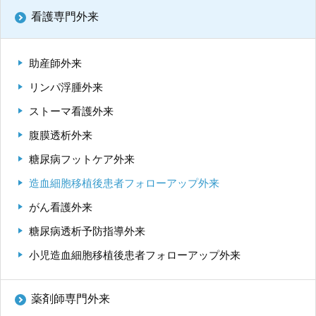
再 診／8：15～17：00
（自動再来受付機）
看護専門外来
8：20～17：00
（窓口受付）
休診日／土・日・祝日、年末年始
※九州大学病院は敷地内全面禁煙です
助産師外来
リンパ浮腫外来
病院案内図
ストーマ看護外来
外来
腹膜透析外来
フロアマップ
糖尿病フットケア外来
駐車場
造血細胞移植後患者フォローアップ外来
九州大学病院基金についてご寄付のお願い
がん看護外来
糖尿病透析予防指導外来
小児造血細胞移植後患者フォローアップ外来
薬剤師専門外来
公式YouTube
公式X
公式instagram