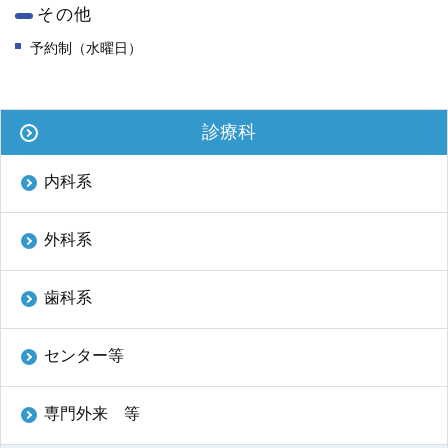
ENGLISH
その他
予約制（水曜日）
中文
診療科
内科系
外科系
〒812-8582 福岡市東区馬出3-1-1
歯科系
TEL.092-641-1151
（代表）
センター等
TEL.092-642-5163
（時間外受付）
外来診療受付時間
専門外来 等
初 診／8：30～11：00