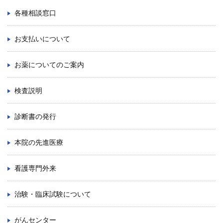
ENGLISH
各種相談窓口
中文
お支払いについて
お薬についてのご案内
検査説明
診断書の発行
〒812-8582 福岡市東区馬出3-1-1
本院の先進医療
TEL.092-641-1151
（代表）
看護専門外来
TEL.092-642-5163
（時間外受付）
治験・臨床試験について
外来診療受付時間
初 診／8：30～11：00
がんセンター