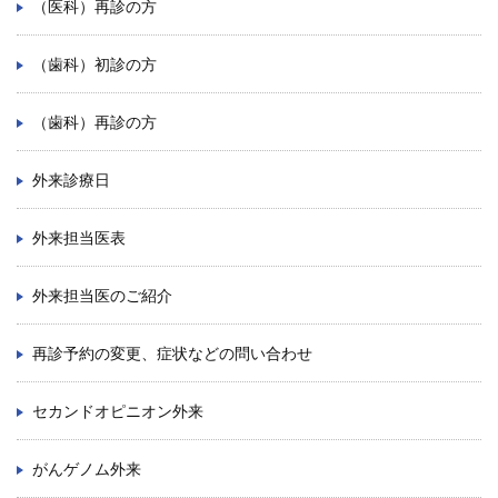
（医科）再診の方
学内向け情報
（歯科）初診の方
ご意見
（歯科）再診の方
採用情報
外来診療日
本院の先進医療
内視鏡外科手術
外来担当医表
最新の歯科治療
外来担当医のご紹介
関連リンク
再診予約の変更、症状などの問い合わせ
サイトマップ
セカンドオピニオン外来
サイトポリシー
がんゲノム外来