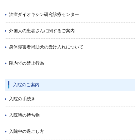
再 診／8：15～17：00
（自動再来受付機）
8：20～17：00
（窓口受付）
油症ダイオキシン研究診療センター
休診日／土・日・祝日、年末年始
※九州大学病院は敷地内全面禁煙です
外国人の患者さんに関するご案内
病院案内図
身体障害者補助犬の受け入れについて
外来
院内での禁止行為
フロアマップ
駐車場
入院のご案内
九州大学病院基金についてご寄付のお願い
入院の手続き
入院時の持ち物
入院中の過ごし方
公式YouTube
公式X
公式instagram