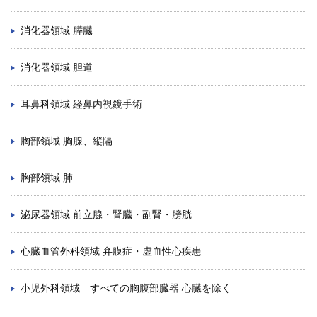
消化器領域 膵臓
消化器領域 胆道
耳鼻科領域 経鼻内視鏡手術
胸部領域 胸腺、縦隔
胸部領域 肺
泌尿器領域 前立腺・腎臓・副腎・膀胱
心臓血管外科領域 弁膜症・虚血性心疾患
小児外科領域 すべての胸腹部臓器 心臓を除く