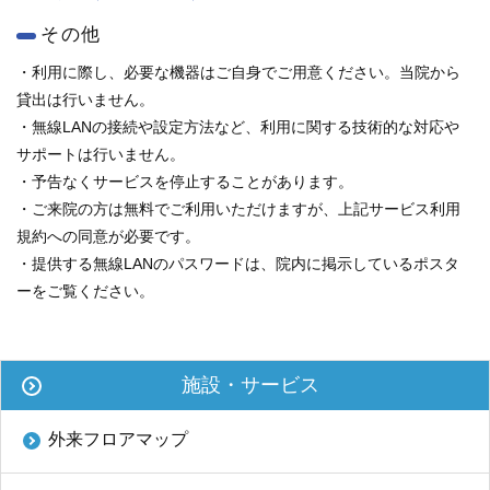
ENGLISH
その他
中文
・利用に際し、必要な機器はご自身でご用意ください。当院から
貸出は行いません。
・無線LANの接続や設定方法など、利用に関する技術的な対応や
サポートは行いません。
・予告なくサービスを停止することがあります。
・ご来院の方は無料でご利用いただけますが、上記サービス利用
規約への同意が必要です。
・提供する無線LANのパスワードは、院内に掲示しているポスタ
ーをご覧ください。
〒812-8582 福岡市東区馬出3-1-1
TEL.092-641-1151
（代表）
施設・サービス
TEL.092-642-5163
（時間外受付）
外来フロアマップ
外来診療受付時間
初 診／8：30～11：00