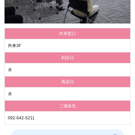
学内向け情報
ご意見
外来窓口
採用情報
外来3F
本院の先進医療
初診日
内視鏡外科手術
水
最新の歯科治療
再診日
水
関連リンク
ご連絡先
サイトマップ
092-642-5211
サイトポリシー