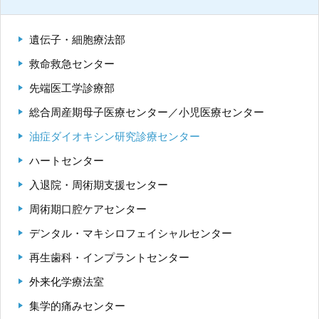
遺伝子・細胞療法部
九州大学大学院 医学研究院
救命救急センター
九州大学大学院 歯学研究院
先端医工学診療部
総合周産期母子医療センター／小児医療センター
生体防御医学研究所
油症ダイオキシン研究診療センター
九州大学大学院 薬学研究院
ハートセンター
入退院・周術期支援センター
九州大学
周術期口腔ケアセンター
九州大学病院 別府病院
デンタル・マキシロフェイシャルセンター
再生歯科・インプラントセンター
外来化学療法室
集学的痛みセンター