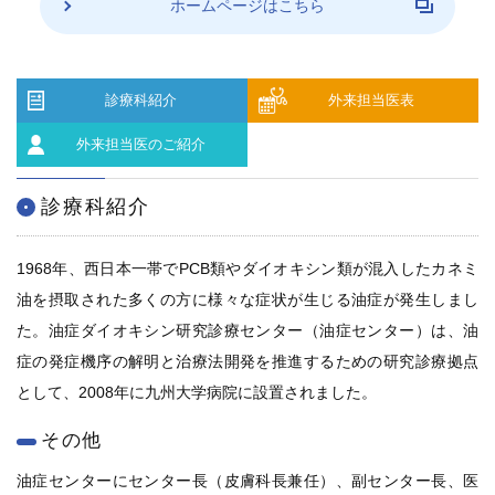
ホームページはこちら
ENGLISH
中文
診療科紹介
外来担当医表
外来担当医のご紹介
診療科紹介
1968年、西日本一帯でPCB類やダイオキシン類が混入したカネミ
〒812-8582 福岡市東区馬出3-1-1
油を摂取された多くの方に様々な症状が生じる油症が発生しまし
た。油症ダイオキシン研究診療センター（油症センター）は、油
TEL.092-641-1151
（代表）
症の発症機序の解明と治療法開発を推進するための研究診療拠点
として、2008年に九州大学病院に設置されました。
TEL.092-642-5163
（時間外受付）
その他
外来診療受付時間
油症センターにセンター長（皮膚科長兼任）、副センター長、医
初 診／8：30～11：00