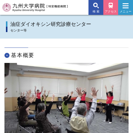
検 索
アクセス
メニュー
九州大学病院TOP
油症ダイオキシン研究診療センター
センター等
外来のご案内
入院のご案内
基本概要
診療科
施設・サービス
病院について
交通アクセス
よくあるご質問