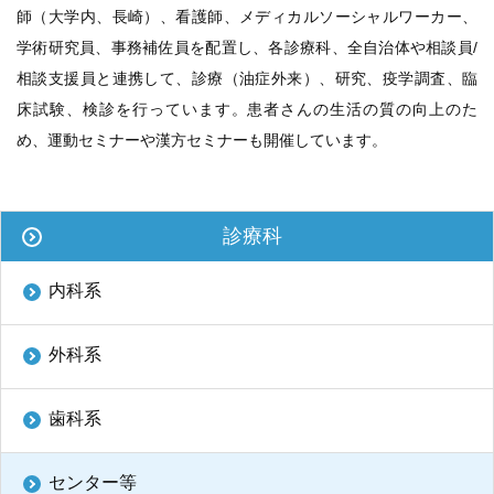
師（大学内、長崎）、看護師、メディカルソーシャルワーカー、
再 診／8：15～17：00
（自動再来受付機）
8：20～17：00
（窓口受付）
学術研究員、事務補佐員を配置し、各診療科、全自治体や相談員/
休診日／土・日・祝日、年末年始
相談支援員と連携して、診療（油症外来）、研究、疫学調査、臨
※九州大学病院は敷地内全面禁煙です
床試験、検診を行っています。患者さんの生活の質の向上のた
め、運動セミナーや漢方セミナーも開催しています。
病院案内図
外来
診療科
フロアマップ
駐車場
内科系
九州大学病院基金についてご寄付のお願い
外科系
歯科系
公式YouTube
公式X
公式instagram
センター等