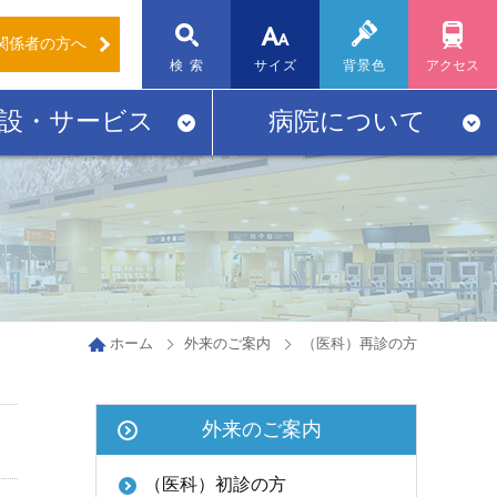
関係者
の方へ
標準
大
検 索
サイズ
背景色
アクセス
設・サービス
病院について
ホーム
外来のご案内
（医科）再診の方
外来のご案内
（医科）初診の方