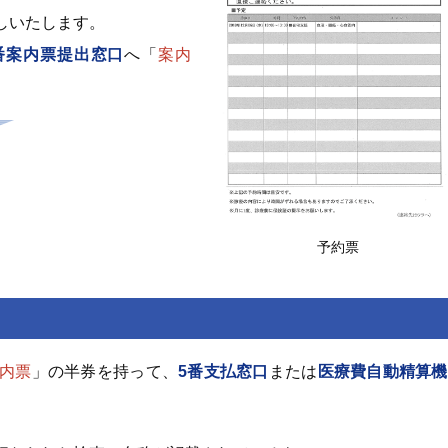
しいたします。
番案内票提出窓口
へ「
案内
予約票
内票
」の半券を持って、
5番支払窓口
または
医療費自動精算機
。