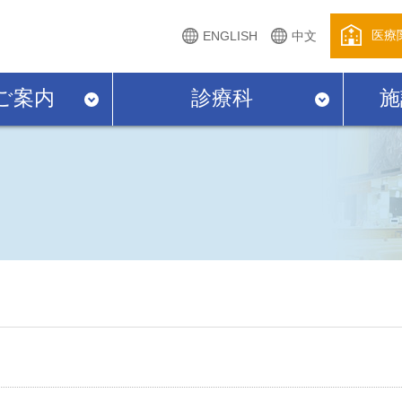
医療
ENGLISH
中文
ご案内
診療科
施