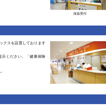
採血受付
ックスを設置しております
提示ください。「健康保険
。