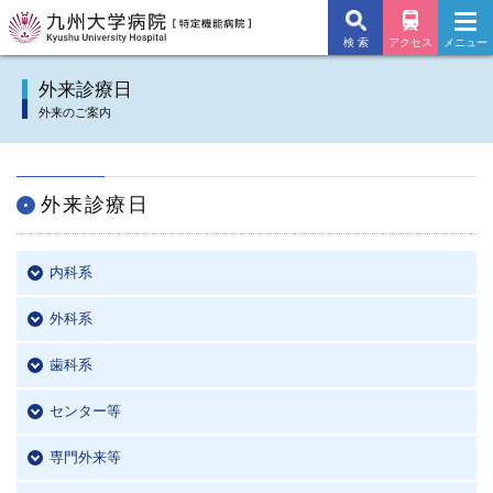
検 索
アクセス
メニュー
九州大学病院TOP
外来診療日
外来のご案内
外来のご案内
入院のご案内
外来診療日
診療科
内科系
施設・サービス
外科系
病院について
歯科系
交通アクセス
センター等
よくあるご質問
専門外来等