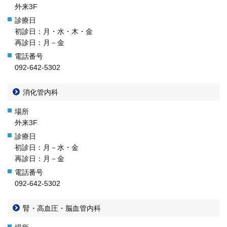
ENGLISH
外来3F
中文
初診日：月・水・木・金
再診日：月－金
092-642-5302
消化管内科
外来3F
〒812-8582 福岡市東区馬出3-1-1
初診日：月－水・金
TEL.092-641-1151
（代表）
再診日：月－金
TEL.092-642-5163
（時間外受付）
092-642-5302
外来診療受付時間
腎・高血圧・脳血管内科
初 診／8：30～11：00