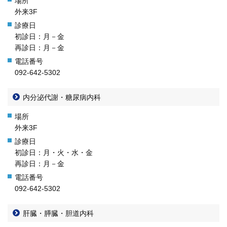
再 診／8：15～17：00
（自動再来受付機）
外来3F
8：20～17：00
（窓口受付）
休診日／土・日・祝日、年末年始
初診日：月－金
※九州大学病院は敷地内全面禁煙です
再診日：月－金
病院案内図
092-642-5302
外来
内分泌代謝・糖尿病内科
フロアマップ
駐車場
外来3F
九州大学病院基金についてご寄付のお願い
初診日：月・火・水・金
再診日：月－金
092-642-5302
肝臓・膵臓・胆道内科
公式YouTube
公式X
公式instagram