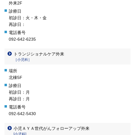
外来2F
初診日：火・木・金
再診日：
092-642-6235
トランジショナルケア外来
［小児科］
北棟5F
初診日：月
再診日：月
092-642-5430
小児ＡＹＡ世代がんフォローアップ外来
[小児科]