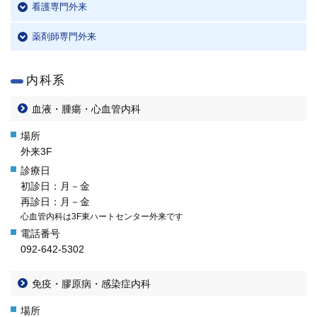
看護専門外来
学内向け情報
薬剤師専門外来
ご意見
内科系
採用情報
血液・腫瘍・心血管内科
本院の先進医療
内視鏡外科手術
外来3F
最新の歯科治療
初診日：月－金
再診日：月－金
心血管内科は3F東ハートセンター外来です
関連リンク
092-642-5302
サイトマップ
免疫・膠原病・感染症内科
サイトポリシー