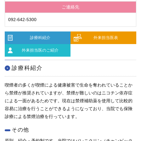
学内向け情報
ご連絡先
092-642-5300
ご意見
採用情報
診療科紹介
外来担当医表
外来担当医のご紹介
本院の先進医療
内視鏡外科手術
診療科紹介
最新の歯科治療
喫煙者の多くが喫煙による健康被害で生命を奪われていることか
ら禁煙が推奨されていますが、禁煙が難しいのはニコチン依存症
関連リンク
による一面があるためです。現在は禁煙補助薬を使用して比較的
容易に治療を行うことができるようになっており、当院でも保険
サイトマップ
診療による禁煙治療を行っています。
サイトポリシー
その他
原則、紹介・予約制です。当院ではバレニクリン（チャンピック