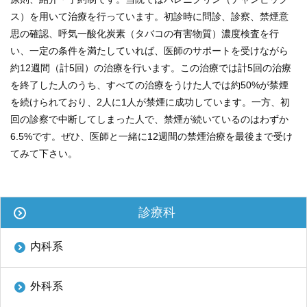
ENGLISH
ス）を用いて治療を行っています。初診時に問診、診察、禁煙意
思の確認、呼気一酸化炭素（タバコの有害物質）濃度検査を行
中文
い、一定の条件を満たしていれば、医師のサポートを受けながら
約12週間（計5回）の治療を行います。この治療では計5回の治療
を終了した人のうち、すべての治療をうけた人では約50%が禁煙
を続けられており、2人に1人が禁煙に成功しています。一方、初
回の診察で中断してしまった人で、禁煙が続いているのはわずか
6.5%です。ぜひ、医師と一緒に12週間の禁煙治療を最後まで受け
てみて下さい。
〒812-8582 福岡市東区馬出3-1-1
診療科
TEL.092-641-1151
（代表）
内科系
TEL.092-642-5163
（時間外受付）
外来診療受付時間
外科系
初 診／8：30～11：00