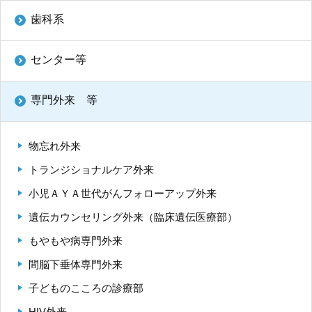
再 診／8：15～17：00
（自動再来受付機）
歯科系
8：20～17：00
（窓口受付）
休診日／土・日・祝日、年末年始
センター等
※九州大学病院は敷地内全面禁煙です
病院案内図
専門外来 等
外来
物忘れ外来
フロアマップ
駐車場
トランジショナルケア外来
小児ＡＹＡ世代がんフォローアップ外来
九州大学病院基金についてご寄付のお願い
遺伝カウンセリング外来（臨床遺伝医療部）
もやもや病専門外来
間脳下垂体専門外来
子どものこころの診療部
公式YouTube
公式X
公式instagram
HIV外来