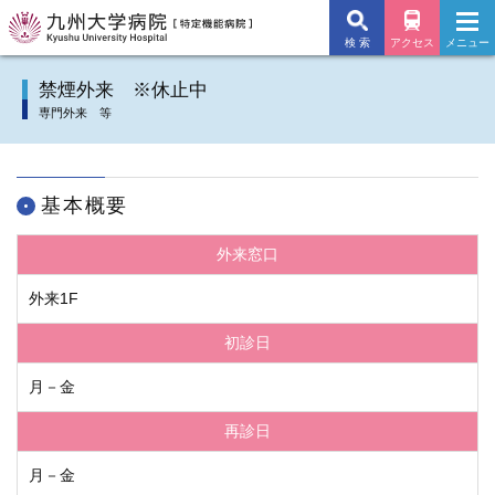
検 索
アクセス
メニュー
九州大学病院TOP
禁煙外来 ※休止中
専門外来 等
外来のご案内
入院のご案内
基本概要
診療科
外来窓口
施設・サービス
外来1F
初診日
病院について
月－金
交通アクセス
再診日
よくあるご質問
月－金