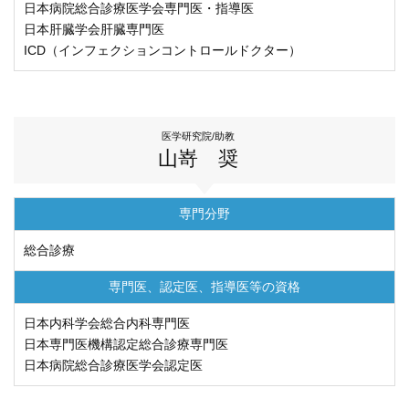
日本病院総合診療医学会専門医・指導医
日本肝臓学会肝臓専門医
ICD（インフェクションコントロールドクター）
九州大学大学院 医学研究院
九州大学大学院 歯学研究院
医学研究院/助教
生体防御医学研究所
山嵜 奨
九州大学大学院 薬学研究院
専門分野
九州大学
総合診療
九州大学病院 別府病院
専門医、認定医、
指導医等の資格
日本内科学会総合内科専門医
日本専門医機構認定総合診療専門医
日本病院総合診療医学会認定医