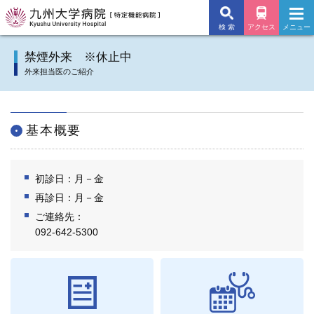
検 索
アクセス
メニュー
九州大学病院TOP
禁煙外来 ※休止中
外来担当医のご紹介
外来のご案内
入院のご案内
基本概要
診療科
初診日：月－金
施設・サービス
再診日：月－金
ご連絡先：
病院について
092-642-5300
交通アクセス
よくあるご質問