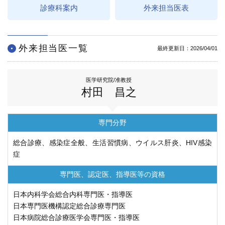
診療科案内
外来担当医表
学内向け情報
ご意見
外来担当医一覧
最終更新日：2026/04/01
採用情報
医学研究院/准教授
本院の先進医療
村田 昌之
内視鏡外科手術
専門分野
最新の歯科治療
総合診療、感染症全般、生活習慣病、ウイルス肝炎、HIV感染
症
関連リンク
専門医、認定医、
指導医等の資格
サイトマップ
日本内科学会総合内科専門医・指導医
サイトポリシー
日本専門医機構認定総合診療専門医
日本病院総合診療医学会専門医・指導医