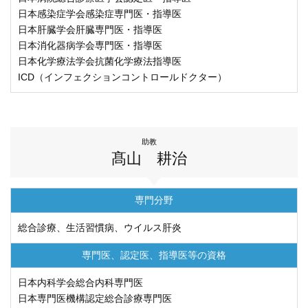
再 診／8：15～17：00
（自動再来受付機）
日本感染症学会感染症専門医・指導医
8：20～17：00
（窓口受付）
日本肝臓学会肝臓専門医・指導医
休診日／土・日・祝日、年末年始
日本消化器病学会専門医・指導医
※九州大学病院は敷地内全面禁煙です
日本化学療法学会抗菌化学療法指導医
ICD（インフェクションコントロールドクター）
病院案内図
外来
助教
フロアマップ
髙山 耕治
駐車場
九州大学病院基金についてご寄付のお願い
専門分野
総合診療、生活習慣病、ウイルス肝炎
専門医、認定医、
指導医等の資格
日本内科学会総合内科専門医
公式YouTube
公式X
公式instagram
日本専門医機構認定総合診療専門医