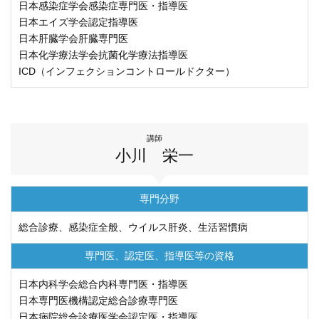
日本感染症学会感染症専門医・指導医
ENGLISH
日本エイズ学会認定指導医
日本肝臓学会肝臓専門医
中文
日本化学療法学会抗菌化学療法指導医
ICD（インフェクションコントロールドクター）
講師
小川 栄一
〒812-8582 福岡市東区馬出3-1-1
専門分野
TEL.092-641-1151
（代表）
総合診療、感染症全般、ウイルス肝炎、生活習慣病
専門医、認定医、
指導医等の資格
TEL.092-642-5163
（時間外受付）
日本内科学会総合内科専門医・指導医
外来診療受付時間
日本専門医機構認定総合診療専門医
初 診／8：30～11：00
日本病院総合診療医学会認定医・指導医