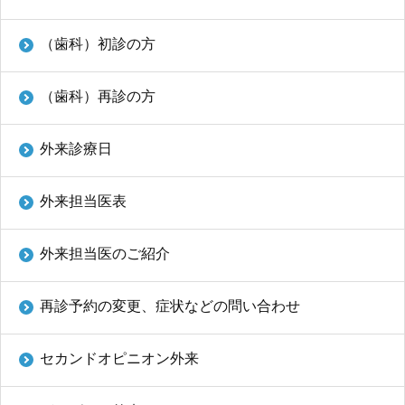
ENGLISH
（歯科）初診の方
中文
（歯科）再診の方
外来診療日
外来担当医表
〒812-8582 福岡市東区馬出3-1-1
外来担当医のご紹介
TEL.092-641-1151
（代表）
再診予約の変更、症状などの問い合わせ
TEL.092-642-5163
（時間外受付）
セカンドオピニオン外来
外来診療受付時間
初 診／8：30～11：00