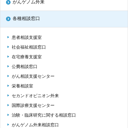
がんゲノム外来
再 診／8：15～17：00
（自動再来受付機）
8：20～17：00
（窓口受付）
休診日／土・日・祝日、年末年始
各種相談窓口
※九州大学病院は敷地内全面禁煙です
患者相談支援室
病院案内図
社会福祉相談窓口
外来
在宅療養支援室
フロアマップ
公費相談窓口
駐車場
がん相談支援センター
九州大学病院基金についてご寄付のお願い
栄養相談室
セカンドオピニオン外来
国際診療支援センター
治験・臨床研究に関する相談窓口
公式YouTube
公式X
公式instagram
がんゲノム外来相談窓口