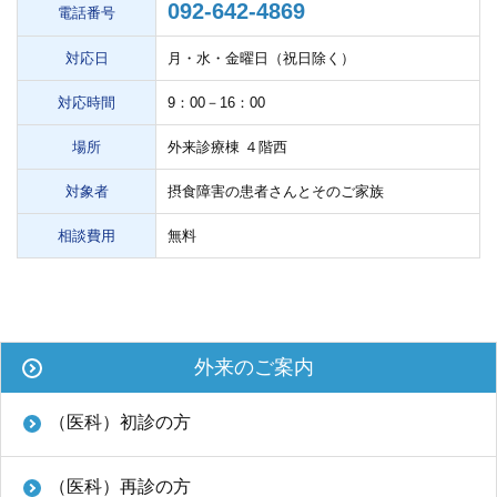
092-642-4869
電話番号
学内向け情報
対応日
月・水・金曜日（祝日除く）
ご意見
対応時間
9：00－16：00
採用情報
場所
外来診療棟 ４階西
本院の先進医療
対象者
摂食障害の患者さんとそのご家族
内視鏡外科手術
相談費用
無料
最新の歯科治療
関連リンク
外来のご案内
サイトマップ
（医科）初診の方
サイトポリシー
（医科）再診の方