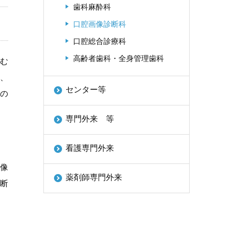
歯科麻酔科
口腔画像診断科
口腔総合診療科
高齢者歯科・全身管理歯科
む
査、
センター等
止の
専門外来 等
看護専門外来
画像
薬剤師専門外来
断