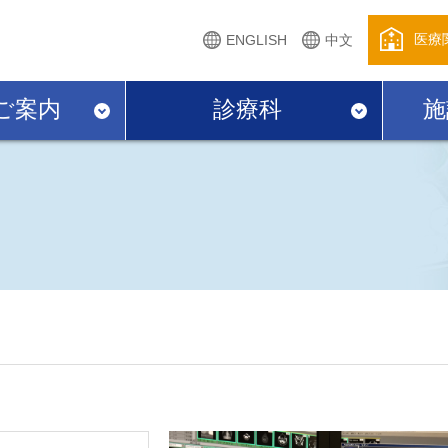
医療
ENGLISH
中文
ご案内
診療科
施