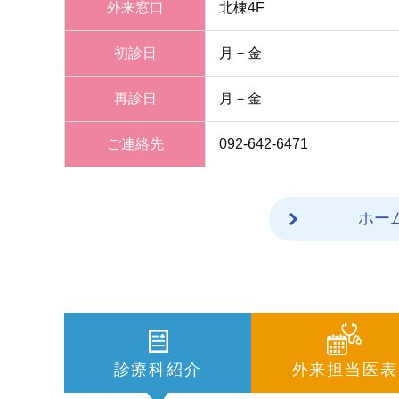
外来窓口
北棟4F
初診日
月－金
再診日
月－金
ご連絡先
092-642-6471
ホー
診療科紹介
外来担当医表