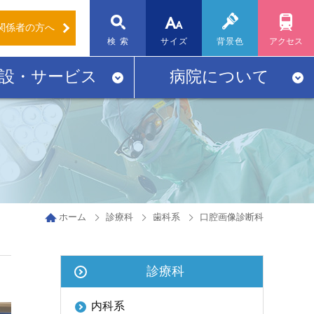
関係者
の方へ
標準
大
検 索
サイズ
背景色
アクセス
設・サービス
病院について
ホーム
診療科
歯科系
口腔画像診断科
診療科
内科系