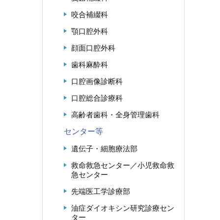
咬合補綴科
顎口腔外科
顔面口腔外科
歯科麻酔科
口腔画像診断科
口腔総合診療科
高齢者歯科・全身管理歯科
センター等
遺伝子・細胞療法部
救命救急センター／小児救命救
急センター
先端医工学診療部
油症ダイオキシン研究診療セン
ター