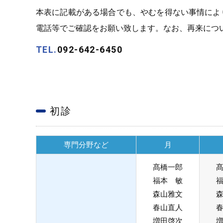
本表に記載がある場合でも、やむを得ない事情によ
電話等でご確認をお願い致します。なお、再来につ
TEL.
092-642-6450
初診
専門分野など
月
髙橋一郎
福本 敏
森山雅文
春山直人
増田啓次