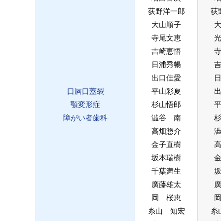
荻野洋一郎
荻
大山順子
寺尾文恵
吉崎恵悟
日浦秀暢
出口佳愛
口唇口蓋裂
平山彩夏
顎変形症
杉山悟郎
障がい者歯科
澁谷 南
高畑惣介
金子直樹
坂本瑞樹
千葉満生
廣藤雄太
岡 桜恵
糸山 知宏
糸