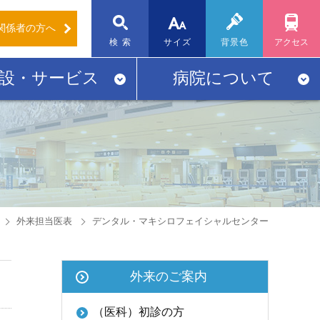
関係者
の方へ
標準
大
検 索
サイズ
背景色
アクセス
設・サービス
病院について
外来担当医表
デンタル・マキシロフェイシャルセンター
外来のご案内
（医科）初診の方