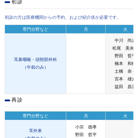
初診
学内向け情報
初診の方は医療機関からの予約、および紹介状が必要です。
ご意見
専門分野など
月
火
採用情報
中川 尚志
松尾 美央
本院の先進医療
野田 哲平
耳鼻咽喉・頭頸部外科
橋本 和樹
内視鏡外科手術
（午前のみ）
土橋 奈々
宮本 雄介
最新の歯科治療
益田 昌吾
関連リンク
再診
サイトマップ
専門分野など
月
火
サイトポリシー
小宗 徳孝
耳外来
野田 哲平