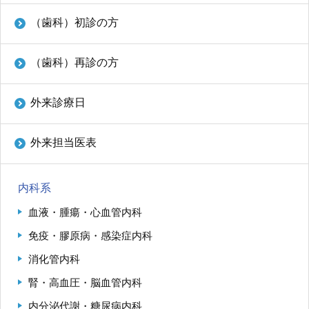
再 診／8：15～17：00
（自動再来受付機）
（午後のみ）
（歯科）初診の方
8：20～17：00
（窓口受付）
休診日／土・日・祝日、年末年始
※九州大学病院は敷地内全面禁煙です
（歯科）再診の方
病院案内図
外来診療日
外来
外来担当医表
フロアマップ
駐車場
内科系
九州大学病院基金についてご寄付のお願い
血液・腫瘍・心血管内科
免疫・膠原病・感染症内科
消化管内科
腎・高血圧・脳血管内科
公式YouTube
公式X
公式instagram
内分泌代謝・糖尿病内科