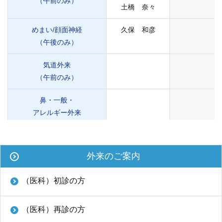
（午前のみ）
ENGLISH
土橋 奈々
中文
めまい/顔面神経
久保 和彦
（午後のみ）
気道外来
（午前のみ）
鼻・一般・
アレルギー外来
（午前のみ）
〒812-8582 福岡市東区馬出3-1-1
TEL.092-641-1151
（代表）
外来のご案内
腫瘍外来
（午前のみ）
TEL.092-642-5163
（時間外受付）
（医科）初診の方
外来診療受付時間
（医科）再診の方
初 診／8：30～11：00
音声・嚥下外来