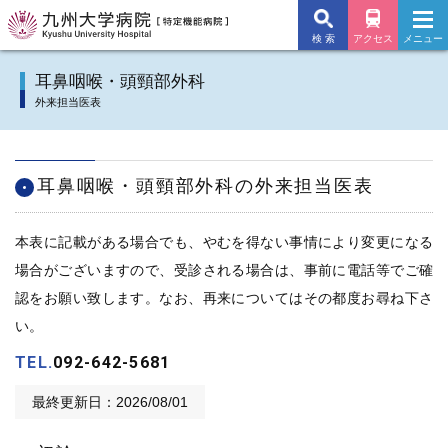
検 索
アクセス
メニュー
九州大学病院TOP
耳鼻咽喉・頭頸部外科
外来担当医表
外来のご案内
入院のご案内
耳鼻咽喉・頭頸部外科の外来担当医表
診療科
本表に記載がある場合でも、やむを得ない事情により変更になる
施設・サービス
場合がございますので、受診される場合は、事前に電話等でご確
認をお願い致します。なお、再来についてはその都度お尋ね下さ
病院について
い。
TEL.
092-642-5681
交通アクセス
最終更新日：2026/08/01
よくあるご質問