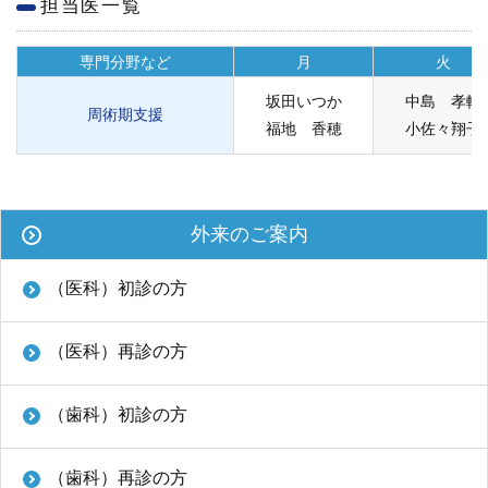
担当医一覧
学内向け情報
専門分野など
月
火
ご意見
坂田いつか
中島 孝輔
周術期支援
採用情報
福地 香穂
小佐々翔子
本院の先進医療
内視鏡外科手術
外来のご案内
最新の歯科治療
（医科）初診の方
関連リンク
（医科）再診の方
サイトマップ
（歯科）初診の方
サイトポリシー
（歯科）再診の方