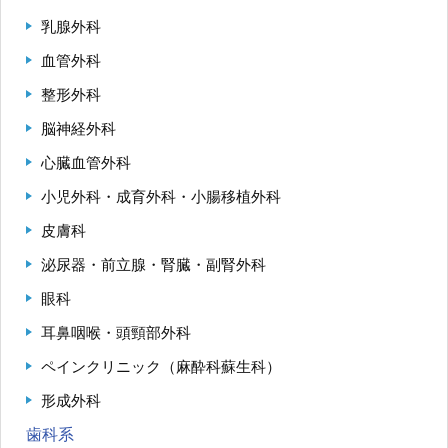
乳腺外科
血管外科
九州大学大学院 医学研究院
整形外科
九州大学大学院 歯学研究院
脳神経外科
生体防御医学研究所
心臓血管外科
小児外科・成育外科・小腸移植外科
九州大学大学院 薬学研究院
皮膚科
九州大学
泌尿器・前立腺・腎臓・副腎外科
眼科
九州大学病院 別府病院
耳鼻咽喉・頭頸部外科
ペインクリニック（麻酔科蘇生科）
形成外科
歯科系