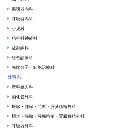
再 診／8：15～17：00
（自動再来受付機）
循環器内科
8：20～17：00
（窓口受付）
休診日／土・日・祝日、年末年始
呼吸器内科
※九州大学病院は敷地内全面禁煙です
小児科
病院案内図
精神科神経科
放射線科
外来
総合診療科
フロアマップ
駐車場
先端分子・細胞治療科
外科系
九州大学病院基金についてご寄付のお願い
産科婦人科
消化管外科
肝臓・脾臓・門脈・肝臓移植外科
胆道・膵臓・膵臓移植・腎臓移植外科
公式YouTube
公式X
公式instagram
呼吸器外科