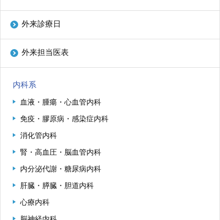
ENGLISH
外来診療日
中文
外来担当医表
内科系
血液・腫瘍・心血管内科
免疫・膠原病・感染症内科
〒812-8582 福岡市東区馬出3-1-1
消化管内科
腎・高血圧・脳血管内科
TEL.092-641-1151
（代表）
内分泌代謝・糖尿病内科
TEL.092-642-5163
（時間外受付）
肝臓・膵臓・胆道内科
外来診療受付時間
心療内科
初 診／8：30～11：00
脳神経内科