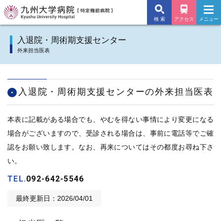
検 索
アクセス
メニュー
九州大学病院TOP
入退院・周術期支援センター
外来担当医表
外来のご案内
入院のご案内
入退院・周術期支援センターの外来担当医表
診療科
本表に記載がある場合でも、やむを得ない事情により変更になる
施設・サービス
場合がございますので、受診される場合は、事前に電話等でご確
認をお願い致します。なお、再来についてはその都度お尋ね下さ
病院について
い。
TEL.
092-642-5546
交通アクセス
最終更新日：2026/04/01
よくあるご質問