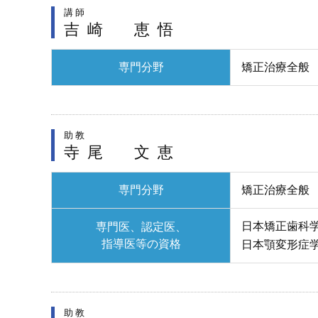
講師
吉崎 恵悟
専門分野
矯正治療全般
助教
寺尾 文恵
専門分野
矯正治療全般
日本矯正歯科
専門医、認定医、
指導医等の資格
日本顎変形症
助教