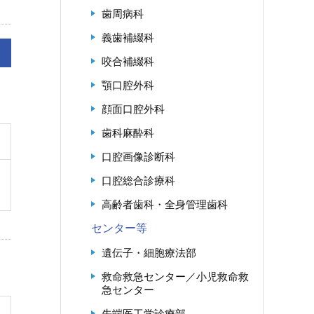
歯周病科
義歯補綴科
咬合補綴科
顎口腔外科
顔面口腔外科
歯科麻酔科
口腔画像診断科
口腔総合診療科
高齢者歯科・全身管理歯科
センター等
遺伝子・細胞療法部
救命救急センター／小児救命救
急センター
先端医工学診療部