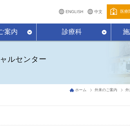
医療
ENGLISH
中文
ご案内
診療科
施
ャルセンター
ホーム
外来のご案内
外