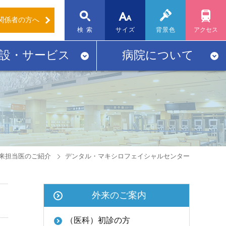
関係者
の方へ
標準
大
検 索
サイズ
背景色
アクセス
設・サービス
病院について
来担当医のご紹介
デンタル・マキシロフェイシャルセンター
外来のご案内
（医科）初診の方