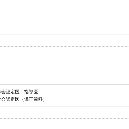
学会認定医・指導医
学会認定医（矯正歯科）