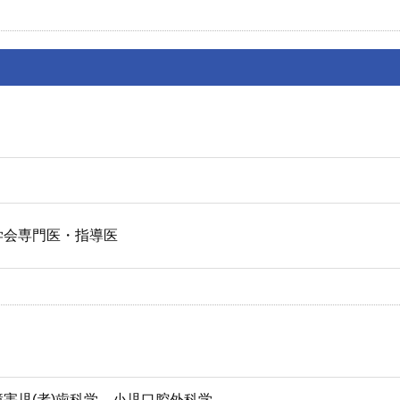
学会専門医・指導医
害児(者)歯科学、小児口腔外科学