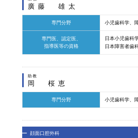
廣藤 雄太
専門分野
小児歯科学、障
日本小児歯科
専門医、認定医、
指導医等の資格
日本障害者歯
助教
岡 桜恵
専門分野
小児歯科学、障
顔面口腔外科