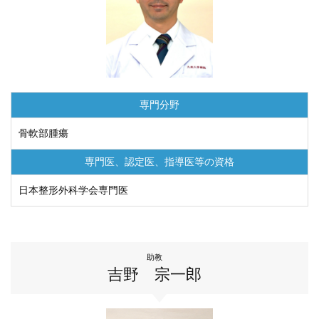
専門分野
骨軟部腫瘍
専門医、認定医、
指導医等の資格
日本整形外科学会専門医
助教
吉野 宗一郎