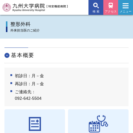
検 索
アクセス
メニュー
九州大学病院TOP
整形外科
外来担当医のご紹介
外来のご案内
入院のご案内
基本概要
診療科
初診日：月－金
施設・サービス
再診日：月－金
ご連絡先：
病院について
092-642-5504
交通アクセス
よくあるご質問