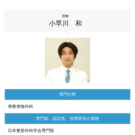
助教
小早川 和
専門分野
脊椎脊髄外科
専門医、認定医、
指導医等の資格
⽇本整形外科学会専⾨医