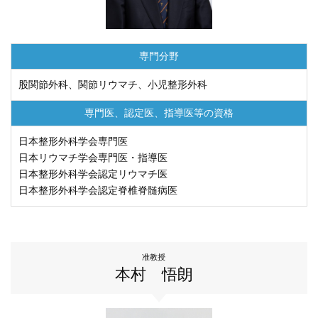
ENGLISH
中文
専門分野
股関節外科、関節リウマチ、小児整形外科
専門医、認定医、
指導医等の資格
日本整形外科学会専門医
日本リウマチ学会専門医・指導医
日本整形外科学会認定リウマチ医
日本整形外科学会認定脊椎脊髄病医
〒812-8582 福岡市東区馬出3-1-1
TEL.092-641-1151
（代表）
TEL.092-642-5163
（時間外受付）
准教授
本村 悟朗
外来診療受付時間
初 診／8：30～11：00