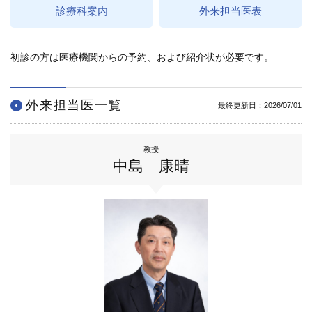
診療科案内
外来担当医表
学内向け情報
ご意見
初診の方は医療機関からの予約、および紹介状が必要です。
採用情報
外来担当医一覧
最終更新日：2026/07/01
本院の先進医療
内視鏡外科手術
教授
中島 康晴
最新の歯科治療
関連リンク
サイトマップ
サイトポリシー