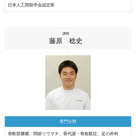
日本人工関節学会認定医
講師
藤原 稔史
専門分野
骨軟部腫瘍、関節リウマチ、骨代謝・骨粗鬆症、足の外科