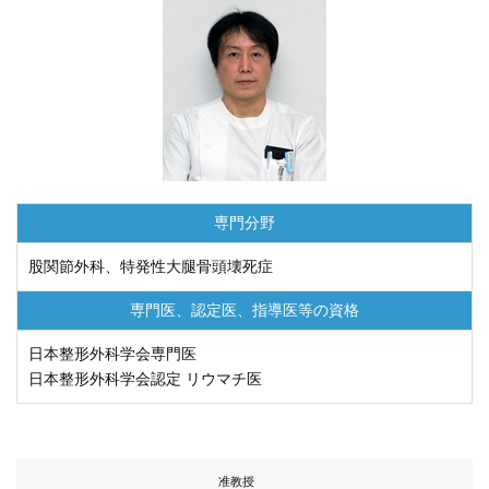
再 診／8：15～17：00
（自動再来受付機）
8：20～17：00
（窓口受付）
休診日／土・日・祝日、年末年始
※九州大学病院は敷地内全面禁煙です
病院案内図
外来
専門分野
フロアマップ
駐車場
股関節外科、特発性大腿骨頭壊死症
専門医、認定医、
指導医等の資格
九州大学病院基金についてご寄付のお願い
日本整形外科学会専門医
日本整形外科学会認定 リウマチ医
公式YouTube
公式X
公式instagram
准教授