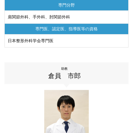
専門分野
肩関節外科、手外科、肘関節外科
専門医、認定医、
指導医等の資格
日本整形外科学会専門医
助教
倉員 市郎