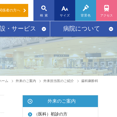
関係者
の方へ
標準
大
検 索
サイズ
背景色
アクセス
設・サービス
病院について
ホーム
外来のご案内
外来担当医のご紹介
歯科麻酔科
外来のご案内
（医科）初診の方