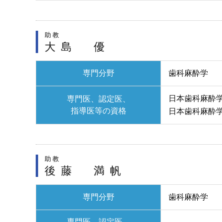
助教
大島 優
専門分野
歯科麻酔学
日本歯科麻酔
専門医、認定医、
指導医等の資格
日本歯科麻酔
助教
後藤 満帆
専門分野
歯科麻酔学
専門医、認定医、