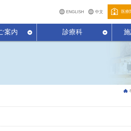
医療
ENGLISH
中文
ご案内
診療科
施