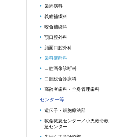
歯周病科
義歯補綴科
咬合補綴科
顎口腔外科
顔面口腔外科
歯科麻酔科
口腔画像診断科
口腔総合診療科
高齢者歯科・全身管理歯科
センター等
遺伝子・細胞療法部
救命救急センター／小児救命救
急センター
先端医工学診療部