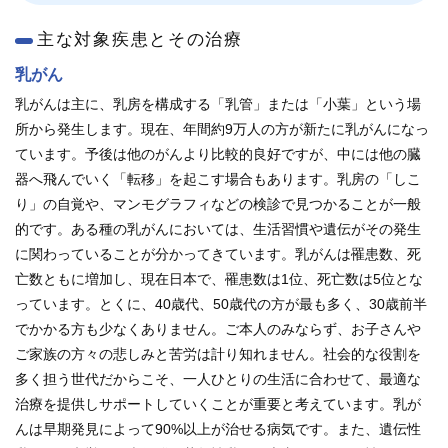
再 診／8：15～17：00
（自動再来受付機）
8：20～17：00
（窓口受付）
主な対象疾患とその治療
休診日／土・日・祝日、年末年始
乳がん
※九州大学病院は敷地内全面禁煙です
乳がんは主に、乳房を構成する「乳管」または「小葉」という場
所から発生します。現在、年間約9万人の方が新たに乳がんになっ
病院案内図
ています。予後は他のがんより比較的良好ですが、中には他の臓
器へ飛んでいく「転移」を起こす場合もあります。乳房の「しこ
外来
り」の自覚や、マンモグラフィなどの検診で見つかることが一般
フロアマップ
的です。ある種の乳がんにおいては、生活習慣や遺伝がその発生
駐車場
に関わっていることが分かってきています。乳がんは罹患数、死
亡数ともに増加し、現在日本で、罹患数は1位、死亡数は5位とな
九州大学病院基金についてご寄付のお願い
っています。とくに、40歳代、50歳代の方が最も多く、30歳前半
でかかる方も少なくありません。ご本人のみならず、お子さんや
ご家族の方々の悲しみと苦労は計り知れません。社会的な役割を
多く担う世代だからこそ、一人ひとりの生活に合わせて、最適な
治療を提供しサポートしていくことが重要と考えています。乳が
公式YouTube
公式X
公式instagram
んは早期発見によって90%以上が治せる病気です。また、遺伝性