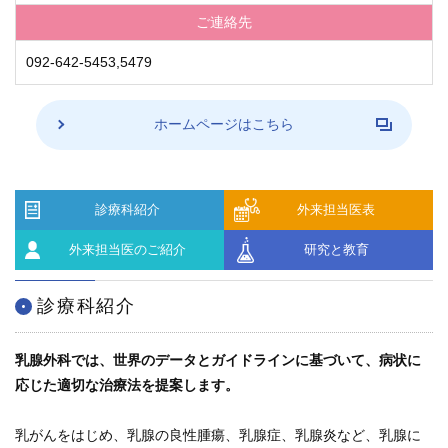
学内向け情報
ご連絡先
092-642-5453,5479
ご意見
採用情報
ホームページはこちら
本院の先進医療
診療科紹介
外来担当医表
内視鏡外科手術
外来担当医のご紹介
研究と教育
最新の歯科治療
診療科紹介
関連リンク
サイトマップ
乳腺外科では、世界のデータとガイドラインに基づいて、病状に
応じた適切な治療法を提案します。
サイトポリシー
乳がんをはじめ、乳腺の良性腫瘍、乳腺症、乳腺炎など、乳腺に