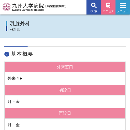
検 索
アクセス
メニュー
九州大学病院TOP
乳腺外科
外科系
外来のご案内
入院のご案内
基本概要
診療科
外来窓口
施設・サービス
外来４F
初診日
病院について
月－金
交通アクセス
再診日
よくあるご質問
月－金