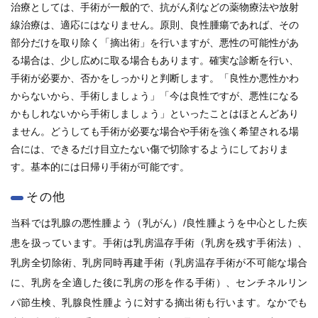
治療としては、手術が一般的で、抗がん剤などの薬物療法や放射
線治療は、適応にはなりません。原則、良性腫瘍であれば、その
部分だけを取り除く「摘出術」を行いますが、悪性の可能性があ
る場合は、少し広めに取る場合もあります。確実な診断を行い、
手術が必要か、否かをしっかりと判断します。「良性か悪性かわ
からないから、手術しましょう」「今は良性ですが、悪性になる
かもしれないから手術しましょう」といったことはほとんどあり
ません。どうしても手術が必要な場合や手術を強く希望される場
合には、できるだけ目立たない傷で切除するようにしておりま
す。基本的には日帰り手術が可能です。
その他
当科では乳腺の悪性腫よう（乳がん）/良性腫ようを中心とした疾
患を扱っています。手術は乳房温存手術（乳房を残す手術法）、
乳房全切除術、乳房同時再建手術（乳房温存手術が不可能な場合
に、乳房を全適した後に乳房の形を作る手術）、センチネルリン
パ節生検、乳腺良性腫ように対する摘出術も行います。なかでも