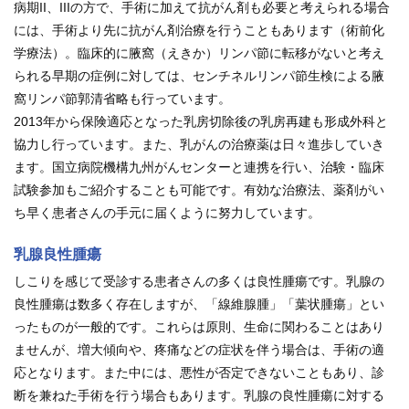
病期II、IIIの方で、手術に加えて抗がん剤も必要と考えられる場合
には、手術より先に抗がん剤治療を行うこともあります（術前化
学療法）。臨床的に腋窩（えきか）リンパ節に転移がないと考え
られる早期の症例に対しては、センチネルリンパ節生検による腋
窩リンパ節郭清省略も行っています。
2013年から保険適応となった乳房切除後の乳房再建も形成外科と
協力し行っています。また、乳がんの治療薬は日々進歩していき
ます。国立病院機構九州がんセンターと連携を行い、治験・臨床
試験参加もご紹介することも可能です。有効な治療法、薬剤がい
ち早く患者さんの手元に届くように努力しています。
乳腺良性腫瘍
しこりを感じて受診する患者さんの多くは良性腫瘍です。乳腺の
良性腫瘍は数多く存在しますが、「線維腺腫」「葉状腫瘍」とい
ったものが一般的です。これらは原則、生命に関わることはあり
ませんが、増大傾向や、疼痛などの症状を伴う場合は、手術の適
応となります。また中には、悪性が否定できないこともあり、診
断を兼ねた手術を行う場合もあります。乳腺の良性腫瘍に対する