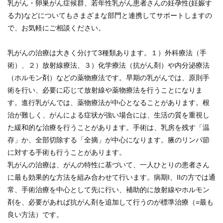
乳がん・卵巣がん症候群、若年性乳がん患者さんの妊孕性(妊娠す
る力)などについてもさまざまな部門と連携してサポートしますの
で、お気軽にご相談ください。
九州大学大学院 医学研究院
乳がんの治療は大きく分けて3種類あります。１）外科療法（手
九州大学大学院 歯学研究院
術）、２）放射線療法、３）化学療法（抗がん剤）や内分泌療法
（ホルモン剤）などの薬物療法です。早期の乳がんでは、原則手
生体防御医学研究所
術を行い、必要に応じて放射線や薬物療法を行うことになりま
す。進行乳がんでは、薬物療法が中心となることがあります。根
九州大学大学院 薬学研究院
治が難しく、がんによる症状が強い場合には、生活の質を重視し
た緩和的な治療を行うことがあります。手術は、乳房を残す「温
九州大学
存」か、全部切除する「全摘」が中心になります。腋のリンパ節
に対する手術も行うことがあります。
九州大学病院 別府病院
乳がんの治療は、がんの特性に基づいて、一人ひとりの患者さん
に最も効果的な方法を組み合わせて行います。病期I、IIの方では通
常、手術治療を中心として先に行い、補助的に放射線やホルモン
剤を、必要があれば抗がん剤を追加して行うのが標準治療（=最も
良い方法）です。