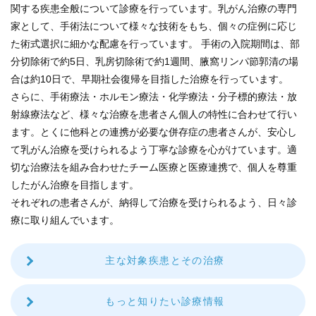
ENGLISH
関する疾患全般について診療を行っています。乳がん治療の専門
家として、手術法について様々な技術をもち、個々の症例に応じ
中文
た術式選択に細かな配慮を行っています。 手術の入院期間は、部
分切除術で約5日、乳房切除術で約1週間、腋窩リンパ節郭清の場
合は約10日で、早期社会復帰を目指した治療を行っています。
さらに、手術療法・ホルモン療法・化学療法・分子標的療法・放
射線療法など、様々な治療を患者さん個人の特性に合わせて行い
ます。とくに他科との連携が必要な併存症の患者さんが、安心し
て乳がん治療を受けられるよう丁寧な診療を心がけています。適
切な治療法を組み合わせたチーム医療と医療連携で、個人を尊重
したがん治療を目指します。
〒812-8582 福岡市東区馬出3-1-1
それぞれの患者さんが、納得して治療を受けられるよう、日々診
TEL.092-641-1151
（代表）
療に取り組んでいます。
TEL.092-642-5163
（時間外受付）
主な対象疾患とその治療
外来診療受付時間
もっと知りたい診療情報
初 診／8：30～11：00