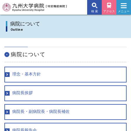
検 索
アクセス
メニュー
九州大学病院TOP
病院について
Outline
外来のご案内
入院のご案内
病院について
診療科
理念・基本方針
施設・サービス
病院長挨拶
病院について
交通アクセス
病院長・副病院長・病院長補佐
よくあるご質問
病院長報告会