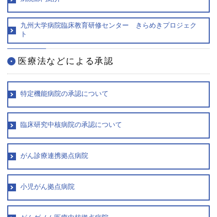
ENGLISH
九州大学病院臨床教育研修センター きらめきプロジェク
中文
ト
医療法などによる承認
特定機能病院の承認について
臨床研究中核病院の承認について
〒812-8582 福岡市東区馬出3-1-1
TEL.092-641-1151
（代表）
がん診療連携拠点病院
TEL.092-642-5163
（時間外受付）
小児がん拠点病院
外来診療受付時間
初 診／8：30～11：00