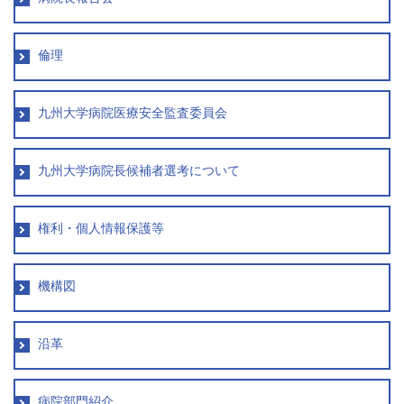
学内向け情報
倫理
ご意見
採用情報
九州大学病院医療安全監査委員会
本院の先進医療
九州大学病院長候補者選考について
内視鏡外科手術
権利・個人情報保護等
最新の歯科治療
関連リンク
機構図
サイトマップ
沿革
サイトポリシー
病院部門紹介