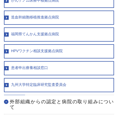
がんゲノム医療中核拠点病院
再 診／8：15～17：00
（自動再来受付機）
8：20～17：00
（窓口受付）
休診日／土・日・祝日、年末年始
造血幹細胞移植推進拠点病院
※九州大学病院は敷地内全面禁煙です
福岡県てんかん支援拠点病院
病院案内図
外来
HPVワクチン相談支援拠点病院
フロアマップ
駐車場
患者申出療養相談窓口
九州大学病院基金についてご寄付のお願い
九州大学特定臨床研究監査委員会
外部組織からの認定と病院の取り組みについ
て
公式YouTube
公式X
公式instagram