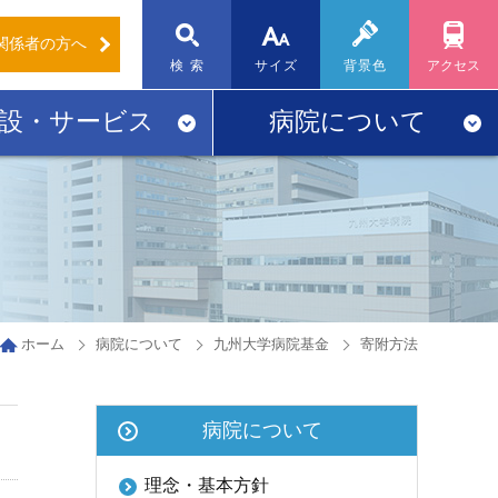
関係者
の方へ
標準
大
検 索
サイズ
背景色
アクセス
設・サービス
病院について
ホーム
病院について
九州大学病院基金
寄附方法
病院について
理念・基本方針