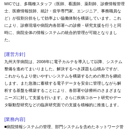
MICでは、多職種スタッフ（医師、看護師、薬剤師、診療情報管理
学内向け情報
士、医療情報技師、統計・疫学専門家、エンジニア、事務職員な
ど）が役割分担をして効率よい協働体制を構築しています。これ
ご意見
により、診療現場や病院内各部署への診療・研究支援を行うと同
時に、病院全体の情報システムの統合的管理が可能となりまし
採用情報
た。
本院の先進医療
[運営方針]
内視鏡外科手術
九州大学病院は、2008年に電子カルテを導入して以降、システム
整備を進めてまいりました。解決するべき課題も山積みですが、
最新の歯科治療
これからもより使いやすいシステムを構築するための努力を継続
します。また急激に蓄積する電子データを安全に管理しながら解
関連リンク
析する基盤を構築することにより、各部署や診療科のさまざまな
ニーズに対して支援を行います。さらに疾病コホート研究やデー
サイトマップ
タ駆動型研究などの臨床研究面での支援を積極的に推進します。
サイトポリシー
[業務内容]
■病院情報システムの管理、部門システムを含めたネットワーク管