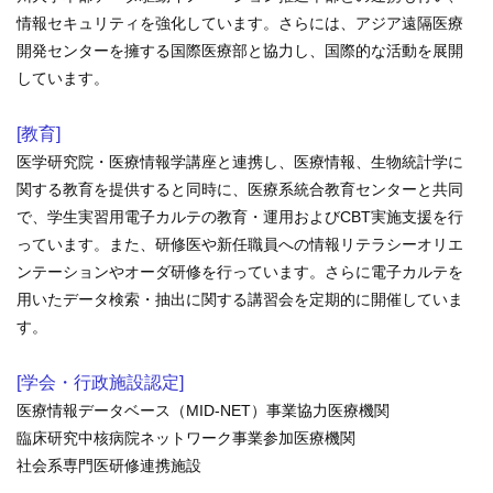
再 診／8：15～17：00
（自動再来受付機）
情報セキュリティを強化しています。さらには、アジア遠隔医療
8：20～17：00
（窓口受付）
開発センターを擁する国際医療部と協力し、国際的な活動を展開
休診日／土・日・祝日、年末年始
しています。
※九州大学病院は敷地内全面禁煙です
[教育]
病院案内図
医学研究院・医療情報学講座と連携し、医療情報、生物統計学に
関する教育を提供すると同時に、医療系統合教育センターと共同
外来
で、学生実習用電子カルテの教育・運用およびCBT実施支援を行
フロアマップ
っています。また、研修医や新任職員への情報リテラシーオリエ
駐車場
ンテーションやオーダ研修を行っています。さらに電子カルテを
用いたデータ検索・抽出に関する講習会を定期的に開催していま
九州大学病院基金についてご寄付のお願い
す。
[学会・行政施設認定]
医療情報データベース（MID-NET）事業協力医療機関
臨床研究中核病院ネットワーク事業参加医療機関
社会系専門医研修連携施設
公式YouTube
公式X
公式instagram