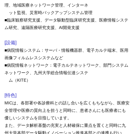
ENGLISH
理、地域医療ネットワーク管理、インターネ
ット監視、災害時バックアップシステム管理
中文
■臨床観察研究支援、データ駆動型臨床研究支援、医療情報システ
ム研究、遠隔医療研究支援、AI開発支援
[設備]
■病院情報システム：サーバ・情報機器群、電子カルテ端末、医用
画像フィルムレスシステムなど
■病院情報ネットワーク：電子カルテネットワーク、部門システム
ネットワーク、九州大学総合情報伝達システ
ム（KITE）
〒812-8582 福岡市東区馬出3-1-1
TEL.092-641-1151
（代表）
[特色]
MICは、各部署や各診療科との話し合いを広くもちながら、医療安
TEL.092-642-5163
（時間外受付）
全管理や医療の質向上を担うと同時に、患者さんにも医療者にも
優しいシステムを目指しています。
外来診療受付時間
また、データ解析基盤の充実と人材確保に重点を置くと同時に九
初 診／8：30～11：00
州大学本部データ駆動イノベーション推進本部との連携も行い、