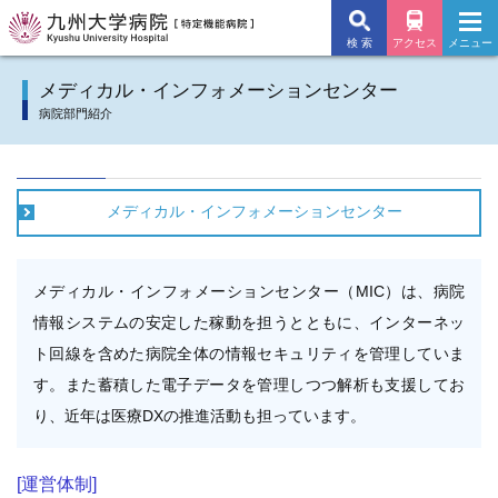
検 索
アクセス
メニュー
九州大学病院TOP
メディカル・インフォメーションセンター
病院部門紹介
外来のご案内
入院のご案内
メディカル・インフォメーションセンター
診療科
メディカル・インフォメーションセンター（MIC）は、病院
施設・サービス
情報システムの安定した稼動を担うとともに、インターネッ
病院について
ト回線を含めた病院全体の情報セキュリティを管理していま
す。また蓄積した電子データを管理しつつ解析も支援してお
交通アクセス
り、近年は医療DXの推進活動も担っています。
よくあるご質問
[運営体制]