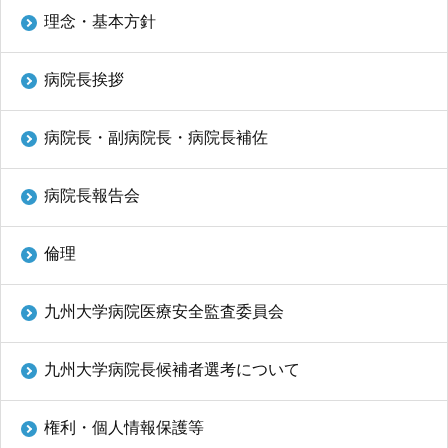
ENGLISH
理念・基本方針
中文
病院長挨拶
病院長・副病院長・病院長補佐
病院長報告会
倫理
〒812-8582 福岡市東区馬出3-1-1
TEL.092-641-1151
（代表）
九州大学病院医療安全監査委員会
TEL.092-642-5163
（時間外受付）
九州大学病院長候補者選考について
外来診療受付時間
権利・個人情報保護等
初 診／8：30～11：00