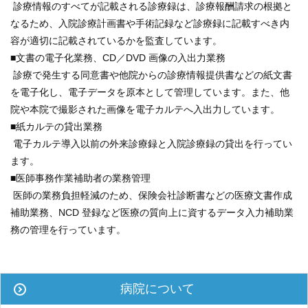
診療情報のすべてが記載される診療録は、診療報酬請求の根拠と
学内向け情報
なるため、入院診療計画書や手術記録など診療録に記載すべき内
容が適切に記載されているかを監査しています。
ご意見
■文書の電子化業務、CD／DVD 画像の入出力業務
診療で発生する同意書や他院からの診療情報提供書などの紙文書
採用情報
を電子化し、電子データを原本として管理しています。また、他
院や本院で撮影された画像を電子カルテへ入出力しています。
本院の先進医療
■紙カルテの貸出業務
電子カルテ導入以前の外来診療録と入院診療録の貸出を行ってい
内視鏡外科手術
ます。
■医師事務作業補助者の業務管理
最新の歯科治療
医師の業務負担軽減のため、保険会社診断書などの医療文書作成
補助業務、NCD 登録など医療の質向上に資するデータ入力補助業
関連リンク
務の管理を行っています。
サイトマップ
サイトポリシー
病院について