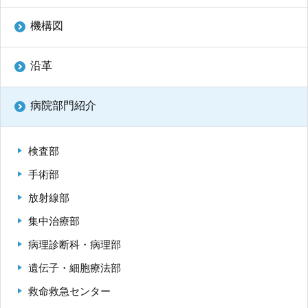
再 診／8：15～17：00
（自動再来受付機）
8：20～17：00
（窓口受付）
機構図
休診日／土・日・祝日、年末年始
※九州大学病院は敷地内全面禁煙です
沿革
病院案内図
病院部門紹介
外来
検査部
フロアマップ
駐車場
手術部
放射線部
九州大学病院基金についてご寄付のお願い
集中治療部
病理診断科・病理部
遺伝子・細胞療法部
救命救急センター
公式YouTube
公式X
公式instagram