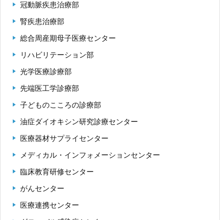
冠動脈疾患治療部
腎疾患治療部
九州大学大学院 医学研究院
総合周産期母子医療センター
リハビリテーション部
九州大学大学院 歯学研究院
光学医療診療部
生体防御医学研究所
先端医工学診療部
九州大学大学院 薬学研究院
子どものこころの診療部
油症ダイオキシン研究診療センター
九州大学
医療器材サプライセンター
九州大学病院 別府病院
メディカル・インフォメーションセンター
臨床教育研修センター
がんセンター
医療連携センター