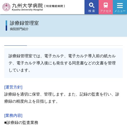
検 索
アクセス
メニュー
九州大学病院TOP
診療録管理室
病院部門紹介
外来のご案内
入院のご案内
診療録管理室では、電子カルテ、電子カルテ導入前の紙カル
診療科
テ、電子カルテ導入後にも発生する同意書などの文書を管理
しています。
施設・サービス
[運営方針]
病院について
診療録を適切に保管、管理します。また、記録の監査を行い、診
療録の精度向上を目指します。
交通アクセス
[業務内容]
よくあるご質問
■診療録の監査業務