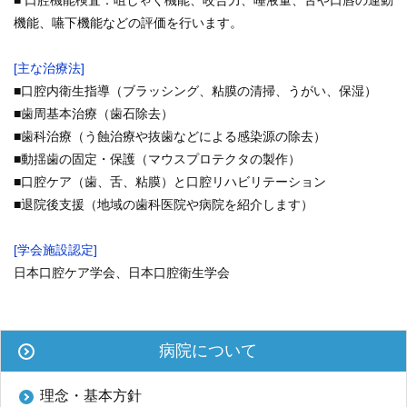
■ 口腔機能検査：咀しゃく機能、咬合力、唾液量、舌や口唇の運動
再 診／8：15～17：00
（自動再来受付機）
機能、嚥下機能などの評価を行います。
8：20～17：00
（窓口受付）
休診日／土・日・祝日、年末年始
[主な治療法]
※九州大学病院は敷地内全面禁煙です
■口腔内衛生指導（ブラッシング、粘膜の清掃、うがい、保湿）
■歯周基本治療（歯石除去）
病院案内図
■歯科治療（う蝕治療や抜歯などによる感染源の除去）
■動揺歯の固定・保護（マウスプロテクタの製作）
外来
■口腔ケア（歯、舌、粘膜）と口腔リハビリテーション
フロアマップ
■退院後支援（地域の歯科医院や病院を紹介します）
駐車場
[学会施設認定]
九州大学病院基金についてご寄付のお願い
日本口腔ケア学会、日本口腔衛生学会
病院について
公式YouTube
公式X
公式instagram
理念・基本方針