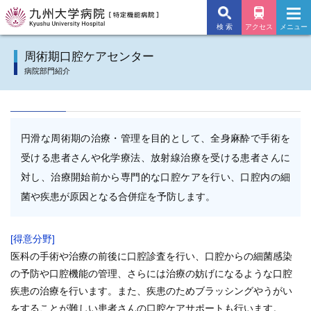
検 索
アクセス
メニュー
九州大学病院TOP
周術期口腔ケアセンター
病院部門紹介
外来のご案内
入院のご案内
円滑な周術期の治療・管理を目的として、全身麻酔で手術を
診療科
受ける患者さんや化学療法、放射線治療を受ける患者さんに
対し、治療開始前から専門的な口腔ケアを行い、口腔内の細
施設・サービス
菌や疾患が原因となる合併症を予防します。
病院について
[得意分野]
交通アクセス
医科の手術や治療の前後に口腔診査を行い、口腔からの細菌感染
の予防や口腔機能の管理、さらには治療の妨げになるような口腔
よくあるご質問
疾患の治療を行います。また、疾患のためブラッシングやうがい
をすることが難しい患者さんの口腔ケアサポートも行います。