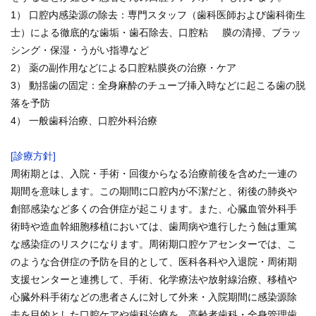
学内向け情報
1） 口腔内感染源の除去：専門スタッフ（歯科医師および歯科衛生
士）による徹底的な歯垢・歯石除去、口腔粘 膜の清掃、ブラッ
ご意見
シング・保湿・うがい指導など
2） 薬の副作用などによる口腔粘膜炎の治療・ケア
採用情報
3） 動揺歯の固定：全身麻酔のチューブ挿入時などに起こる歯の脱
落を予防
本院の先進医療
4） 一般歯科治療、口腔外科治療
内視鏡外科手術
[診療方針]
周術期とは、入院・手術・回復からなる治療前後を含めた一連の
最新の歯科治療
期間を意味します。この期間に口腔内が不潔だと、術後の肺炎や
創部感染など多くの合併症が起こります。また、心臓血管外科手
関連リンク
術時や造血幹細胞移植においては、歯周病や進行したう蝕は重篤
な感染症のリスクになります。周術期口腔ケアセンターでは、こ
サイトマップ
のような合併症の予防を目的として、医科各科や入退院・周術期
支援センターと連携して、手術、化学療法や放射線治療、移植や
サイトポリシー
心臓外科手術などの患者さんに対して外来・入院期間に感染源除
去を目的とした口腔ケアや歯科治療を、高齢者歯科・全身管理歯