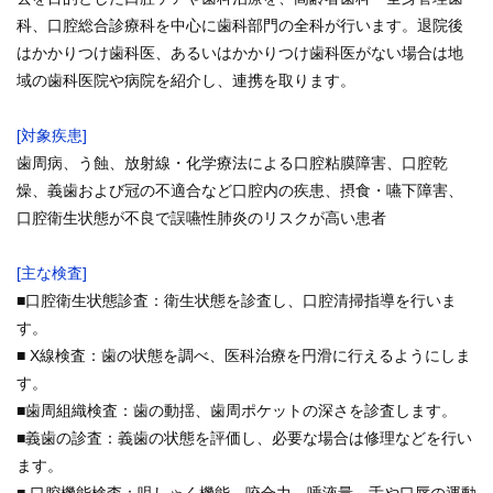
ENGLISH
科、口腔総合診療科を中心に歯科部門の全科が行います。退院後
はかかりつけ歯科医、あるいはかかりつけ歯科医がない場合は地
中文
域の歯科医院や病院を紹介し、連携を取ります。
[対象疾患]
歯周病、う蝕、放射線・化学療法による口腔粘膜障害、口腔乾
燥、義歯および冠の不適合など口腔内の疾患、摂食・嚥下障害、
口腔衛生状態が不良で誤嚥性肺炎のリスクが高い患者
[主な検査]
〒812-8582 福岡市東区馬出3-1-1
■口腔衛生状態診査：衛生状態を診査し、口腔清掃指導を行いま
す。
TEL.092-641-1151
（代表）
■ X線検査：歯の状態を調べ、医科治療を円滑に行えるようにしま
す。
TEL.092-642-5163
（時間外受付）
■歯周組織検査：歯の動揺、歯周ポケットの深さを診査します。
■義歯の診査：義歯の状態を評価し、必要な場合は修理などを行い
外来診療受付時間
ます。
初 診／8：30～11：00